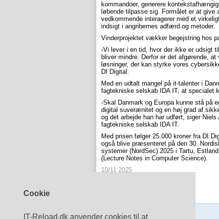
kommandoer, generere kontekstafhængige s
løbende tilpasse sig. Formålet er at give
vedkommende interagerer med et virkeligt
indsigt i angribernes adfærd og metoder.
Vinderprojektet vækker begejstring hos pa
-Vi lever i en tid, hvor der ikke er udsigt
bliver mindre. Derfor er det afgørende, at 
løsninger, der kan styrke vores cybersikk
DI Digital.
Med en udtalt mangel på it-talenter i Da
fagtekniske selskab IDA IT, at specialet k
-Skal Danmark og Europa kunne stå på eg
digital suverænitet og en høj grad af sikke
og det arbejde han har udført, siger Niels
fagtekniske selskab IDA IT.
Med prisen følger 25.000 kroner fra DI Dig
også blive præsenteret på den 30. Nordis
systemer (NordSec) 2025 i Tartu, Estland
(Lecture Notes in Computer Science).
10/11 2025
Del
LinkedIn
Cookie
Tilmeld nyhedsbrev
IT-Reload.dk anvender cookies til at