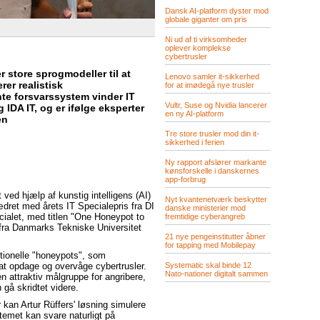
Dansk AI-platform dyster mod
globale giganter om pris
Ni ud af ti virksomheder
oplever komplekse
cybertrusler
r store sprogmodeller til at
Lenovo samler it-sikkerhed
er realistisk
for at imødegå nye trusler
nte forsvarssystem vinder IT
Vultr, Suse og Nvidia lancerer
g IDA IT, og er ifølge eksperter
en ny AI-platform
en
Tre store trusler mod din it-
sikkerhed i ferien
Ny rapport afslører markante
kønsforskelle i danskernes
app-forbrug
ved hjælp af kunstig intelligens (AI)
Nyt kvantenetværk beskytter
dret med årets IT Specialepris fra DI
danske ministerier mod
ecialet, med titlen "One Honeypot to
fremtidige cyberangreb
s fra Danmarks Tekniske Universitet
21 nye pengeinstitutter åbner
for tapping med Mobilepay
itionelle "honeypots", som
Systematic skal binde 12
 at opdage og overvåge cybertrusler.
Nato-nationer digitalt sammen
 attraktiv målgruppe for angribere,
å skridtet videre.
kan Artur Rüffers' løsning simulere
stemet kan svare naturligt på