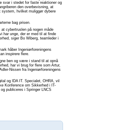
var i stedet for faste reaktioner og
 angriberen den overbevisning, at
 system, hvilket muliggør dybere
rterne bag prisen.
 til at cybertruslen på nogen måde
vi har unge, der er med til at finde
erhed, siger Bo Wiberg, teamleder i
nmark håber Ingeniørforeningens
an inspirere flere.
ne ben og være i stand til at opnå
rhed, har vi brug for flere som Artur,
 Adler-Nissen fra Ingeniørforeningens
ital og IDA IT. Specialet, OHRA, vil
ke Konference om Sikkerhed i IT-
 og publiceres i Springer LNCS