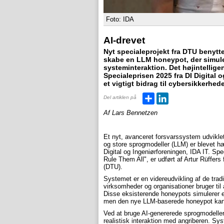
Foto: IDA
AI-drevet
Nyt specialeprojekt fra DTU benytte
skabe en LLM honeypot, der simuler
systeminteraktion. Det højintellige
Specialeprisen 2025 fra DI Digital o
et vigtigt bidrag til cybersikkerhed
Del
LinkedIn
Del artiklen på
Af Lars Bennetzen
Et nyt, avanceret forsvarssystem udviklet 
og store sprogmodeller (LLM) er blevet hæ
Digital og Ingeniørforeningen, IDA IT. Sp
Rule Them All", er udført af Artur Rüffer
(DTU).
Systemet er en videreudvikling af de trad
virksomheder og organisationer bruger til
Disse eksisterende honeypots simulerer en
men den nye LLM-baserede honeypot kan g
Ved at bruge AI-genererede sprogmodeller 
realistisk interaktion med angriberen. Sy