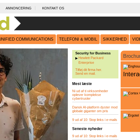
ANNONCERING
KONTAKT OS
UNIFIED COMMUNICATIONS
TELEFONI & MOBIL
SIKKERHED
VI
Security for Business
Brochu
Hewlett Packard
Enterprise
Tilføj dit firma her.
Intera
Send en mail.
Mest læste
Ni ud af ti virksomheder
oplever komplekse
cybertrusler
Dansk AI-platform dyster mod
globale giganter om pris
9 ud af 10: Stop links i e-mails
Seneste nyheder
9 ud af 10: Stop links i e-mails