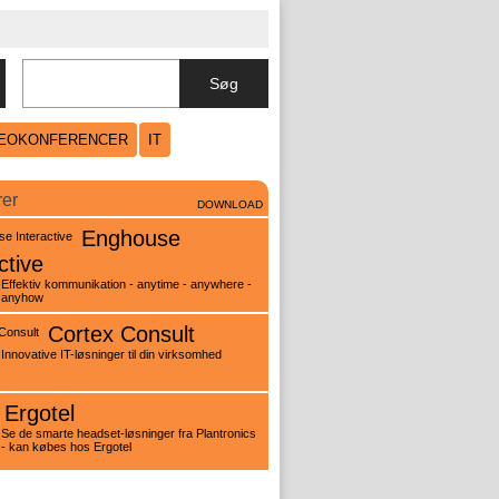
Søg
DEOKONFERENCER
IT
rer
DOWNLOAD
Enghouse
ctive
Effektiv kommunikation - anytime - anywhere -
anyhow
Cortex Consult
Innovative IT-løsninger til din virksomhed
Ergotel
Se de smarte headset-løsninger fra Plantronics
- kan købes hos Ergotel