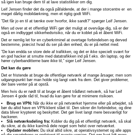
så igen kan bruge dem til at lave statistikker om dig.
Leif Jensen finder det da også påfaldende, at der i mange storcentre er en
meget dårlig mobildækning, men et rigtig godt WiFi.
”Det får jo en til at tænke over hvorfor, ikke sandt?” spørger Leif Jensen.
Men ud over at et offentligt WiFi gør det muligt at overvåge dig, så er der
også en indbygget sikkerhedsrisiko, når du er koblet på et åbent WiFi.
Det er nemlig let for en cyberkriminel at overtage forbindelsen og derved
bestemme, præcist hvad du ser på den enhed, du er på nettet med.
”De kan endda se store dele af trafikken, og det er ikke specielt svært for
en god hacker at smutte med datatrafikken ind på f.eks. din laptop, og der
hører cyberbanditterne bare ikke til,” siger Leif Jensen.
Det kan du gøre
Det er fristende at bruge de offentlige netværk af mange årsager, men som
udgangspunkt bør man holde sig langt væk fra dem. Det giver problemer,
der bare venter på at opstå.
Men hvis du er nødt til at bruge et åbent trådløst netværk, så har Leif
Jensen 4 gode råd til, hvad du kan gøre for at minimere risikoen.
Brug en VPN:
Når du ikke er på netværket hjemme eller på arbejdet, så
bør du altid have en VPN-klient slået til. Den sikrer din forbindelse, og dine
data bliver krypteret og beskyttet. Det gør livet langt mere besværligt for
hackeren.
Slå netværksdeling fra:
Kobler du dig på et offentligt netværk, så skal
du sikre, at du ikke kan/må dele noget som helst over netværket.
Opdater mobilen:
Du skal altid sikre, at operativsystemet og alle apps
på din smartphone er opdateret til nyeste version. Det gør livet lidt mere