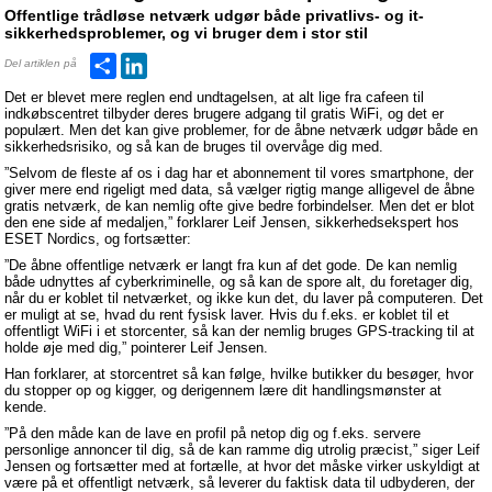
Offentlige trådløse netværk udgør både privatlivs- og it-
sikkerhedsproblemer, og vi bruger dem i stor stil
Del
LinkedIn
Del artiklen på
Det er blevet mere reglen end undtagelsen, at alt lige fra cafeen til
indkøbscentret tilbyder deres brugere adgang til gratis WiFi, og det er
populært. Men det kan give problemer, for de åbne netværk udgør både en
sikkerhedsrisiko, og så kan de bruges til overvåge dig med.
”Selvom de fleste af os i dag har et abonnement til vores smartphone, der
giver mere end rigeligt med data, så vælger rigtig mange alligevel de åbne
gratis netværk, de kan nemlig ofte give bedre forbindelser. Men det er blot
den ene side af medaljen,” forklarer Leif Jensen, sikkerhedsekspert hos
ESET Nordics, og fortsætter:
”De åbne offentlige netværk er langt fra kun af det gode. De kan nemlig
både udnyttes af cyberkriminelle, og så kan de spore alt, du foretager dig,
når du er koblet til netværket, og ikke kun det, du laver på computeren. Det
er muligt at se, hvad du rent fysisk laver. Hvis du f.eks. er koblet til et
offentligt WiFi i et storcenter, så kan der nemlig bruges GPS-tracking til at
holde øje med dig,” pointerer Leif Jensen.
Han forklarer, at storcentret så kan følge, hvilke butikker du besøger, hvor
du stopper op og kigger, og derigennem lære dit handlingsmønster at
kende.
”På den måde kan de lave en profil på netop dig og f.eks. servere
personlige annoncer til dig, så de kan ramme dig utrolig præcist,” siger Leif
Jensen og fortsætter med at fortælle, at hvor det måske virker uskyldigt at
være på et offentligt netværk, så leverer du faktisk data til udbyderen, der