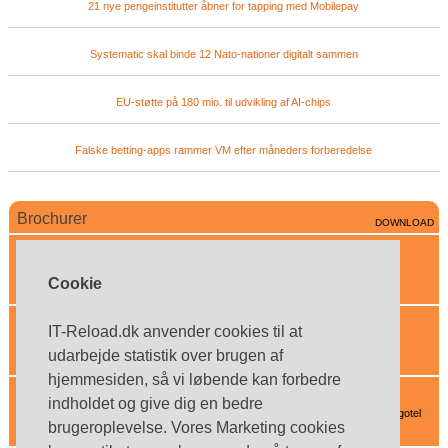
21 nye pengeinstitutter åbner for tapping med Mobilepay
Systematic skal binde 12 Nato-nationer digitalt sammen
EU-støtte på 180 mio. til udvikling af AI-chips
Falske betting-apps rammer VM efter måneders forberedelse
Brochurer
DOWNLOAD
Enghouse Interactive
Effektiv kommunikation - anytime - anywhere - anyhow
Cookie
Cortex Consult
IT-Reload.dk anvender cookies til at
Innovative IT-løsninger til din virksomhed
udarbejde statistik over brugen af
hjemmesiden, så vi løbende kan forbedre
Ergotel
indholdet og give dig en bedre
Se de smarte headset-løsninger fra Plantronics - kan købes hos Ergotel
brugeroplevelse. Vores Marketing cookies