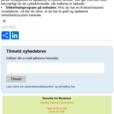
besværligt for de cyberkriminelle, når hullerne er lukkede.
Sikkerhedsprogram på enheden:
Hvis du har en Android-baseret
smartphone, så bør du sikre, at du har et godt og opdateret
sikkerhedssystem kørende.
- lb
12/9 2023
Del
LinkedIn
Tilmeld nyhedsbrev
Indtast din e-mail-adresse herunder.
.
Læs mere om udsendelsestidspunkter og afmelding her
Security for Business
Hewlett Packard Enterprise
Tilføj dit firma her.
Send en mail.