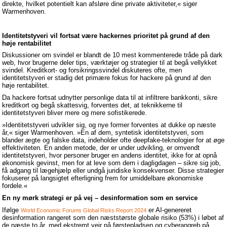
direkte, hvilket potentielt kan afsløre dine private aktiviteter,« siger
Warmenhoven.
Identitetstyveri vil fortsat være hackernes prioritet på grund af den
høje rentabilitet
Diskussioner om svindel er blandt de 10 mest kommenterede tråde på dark
web, hvor brugerne deler tips, værktøjer og strategier til at begå vellykket
svindel. Kreditkort- og forsikringssvindel diskuteres ofte, men
identitetstyveri er stadig det primære fokus for hackere på grund af den
høje rentabilitet.
Da hackere fortsat udnytter personlige data til at infiltrere bankkonti, sikre
kreditkort og begå skattesvig, forventes det, at teknikkerne til
identitetstyveri bliver mere og mere sofistikerede.
»Identitetstyveri udvikler sig, og nye former forventes at dukke op næste
år,« siger Warmenhoven. »En af dem, syntetisk identitetstyveri, som
blander ægte og falske data, indeholder ofte deepfake-teknologier for at øge
effektiviteten. En anden metode, der er under udvikling, er omvendt
identitetstyveri, hvor personer bruger en andens identitet, ikke for at opnå
økonomisk gevinst, men for at leve som dem i dagligdagen – sikre sig job,
få adgang til lægehjælp eller undgå juridiske konsekvenser. Disse strategier
fokuserer på langsigtet efterligning frem for umiddelbare økonomiske
fordele.«
En ny mørk strategi er på vej – desinformation som en service
Ifølge
er AI-genereret
World Economic Forums Global Risks Report 2024
desinformation rangeret som den næststørste globale risiko (53%) i løbet af
de næste to år, med ekstremt vejr på førstepladsen og cyberangreb på