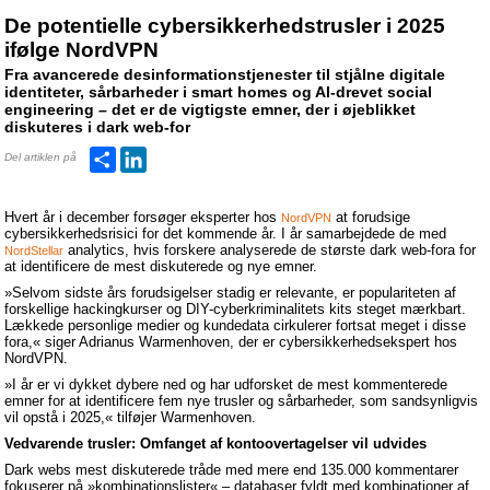
De potentielle cybersikkerhedstrusler i 2025
ifølge NordVPN
Fra avancerede desinformationstjenester til stjålne digitale
identiteter, sårbarheder i smart homes og AI-drevet social
engineering – det er de vigtigste emner, der i øjeblikket
diskuteres i dark web-for
Del
LinkedIn
Del artiklen på
Hvert år i december forsøger eksperter hos
at forudsige
NordVPN
cybersikkerhedsrisici for det kommende år. I år samarbejdede de med
analytics, hvis forskere analyserede de største dark web-fora for
NordStellar
at identificere de mest diskuterede og nye emner.
»Selvom sidste års forudsigelser stadig er relevante, er populariteten af
forskellige hackingkurser og DIY-cyberkriminalitets kits steget mærkbart.
Lækkede personlige medier og kundedata cirkulerer fortsat meget i disse
fora,« siger Adrianus Warmenhoven, der er cybersikkerhedsekspert hos
NordVPN.
»I år er vi dykket dybere ned og har udforsket de mest kommenterede
emner for at identificere fem nye trusler og sårbarheder, som sandsynligvis
vil opstå i 2025,« tilføjer Warmenhoven.
Vedvarende trusler: Omfanget af kontoovertagelser vil udvides
Dark webs mest diskuterede tråde med mere end 135.000 kommentarer
fokuserer på »kombinationslister« – databaser fyldt med kombinationer af