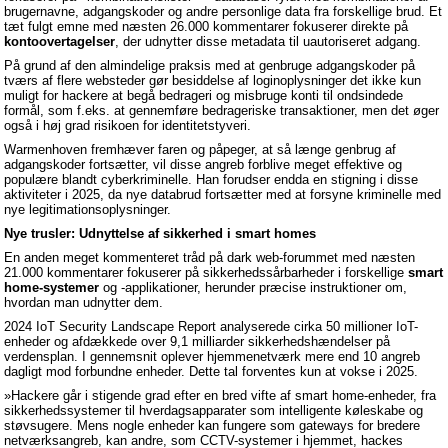
brugernavne, adgangskoder og andre personlige data fra forskellige brud. Et
tæt fulgt emne med næsten 26.000 kommentarer fokuserer direkte på
kontoovertagelser
, der udnytter disse metadata til uautoriseret adgang.
På grund af den almindelige praksis med at genbruge adgangskoder på
tværs af flere websteder gør besiddelse af loginoplysninger det ikke kun
muligt for hackere at begå bedrageri og misbruge konti til ondsindede
formål, som f.eks. at gennemføre bedrageriske transaktioner, men det øger
også i høj grad risikoen for identitetstyveri.
Warmenhoven fremhæver faren og påpeger, at så længe genbrug af
adgangskoder fortsætter, vil disse angreb forblive meget effektive og
populære blandt cyberkriminelle. Han forudser endda en stigning i disse
aktiviteter i 2025, da nye databrud fortsætter med at forsyne kriminelle med
nye legitimationsoplysninger.
Nye trusler: Udnyttelse af sikkerhed i smart homes
En anden meget kommenteret tråd på dark web-forummet med næsten
21.000 kommentarer fokuserer på sikkerhedssårbarheder i forskellige
smart
home-systemer
og -applikationer, herunder præcise instruktioner om,
hvordan man udnytter dem.
2024 IoT Security Landscape Report analyserede cirka 50 millioner IoT-
enheder og afdækkede over 9,1 milliarder sikkerhedshændelser på
verdensplan. I gennemsnit oplever hjemmenetværk mere end 10 angreb
dagligt mod forbundne enheder. Dette tal forventes kun at vokse i 2025.
»Hackere går i stigende grad efter en bred vifte af smart home-enheder, fra
sikkerhedssystemer til hverdagsapparater som intelligente køleskabe og
støvsugere. Mens nogle enheder kan fungere som gateways for bredere
netværksangreb, kan andre, som CCTV-systemer i hjemmet, hackes