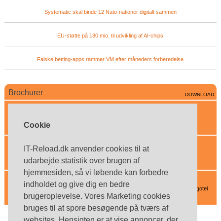
Systematic skal binde 12 Nato-nationer digitalt sammen
EU-støtte på 180 mio. til udvikling af AI-chips
Falske betting-apps rammer VM efter måneders forberedelse
Brochurer
DOWNLOAD
Cortex Consult
Innovative IT-løsninger til din virksomhed
Cookie
Enghouse Interactive
IT-Reload.dk anvender cookies til at
Effektiv kommunikation - anytime - anywhere - anyhow
udarbejde statistik over brugen af
hjemmesiden, så vi løbende kan forbedre
Ergotel
indholdet og give dig en bedre
Se de smarte headset-løsninger fra Plantronics - kan købes hos Ergotel
brugeroplevelse. Vores Marketing cookies
bruges til at spore besøgende på tværs af
websites. Hensigten er at vise annoncer, der