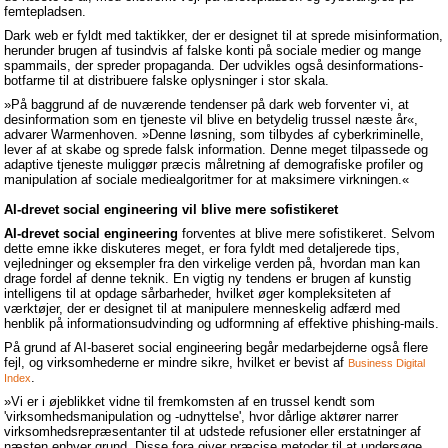
femtepladsen.
Dark web er fyldt med taktikker, der er designet til at sprede misinformation,
herunder brugen af tusindvis af falske konti på sociale medier og mange
spammails, der spreder propaganda. Der udvikles også desinformations-
botfarme til at distribuere falske oplysninger i stor skala.
»På baggrund af de nuværende tendenser på dark web forventer vi, at
desinformation som en tjeneste vil blive en betydelig trussel næste år«,
advarer Warmenhoven. »Denne løsning, som tilbydes af cyberkriminelle,
lever af at skabe og sprede falsk information. Denne meget tilpassede og
adaptive tjeneste muliggør præcis målretning af demografiske profiler og
manipulation af sociale mediealgoritmer for at maksimere virkningen.«
AI-drevet social engineering vil blive mere sofistikeret
AI-drevet social engineering
forventes at blive mere sofistikeret. Selvom
dette emne ikke diskuteres meget, er fora fyldt med detaljerede tips,
vejledninger og eksempler fra den virkelige verden på, hvordan man kan
drage fordel af denne teknik. En vigtig ny tendens er brugen af kunstig
intelligens til at opdage sårbarheder, hvilket øger kompleksiteten af
værktøjer, der er designet til at manipulere menneskelig adfærd med
henblik på informationsudvinding og udformning af effektive phishing-mails.
På grund af AI-baseret social engineering begår medarbejderne også flere
fejl, og virksomhederne er mindre sikre, hvilket er bevist af
Business Digital
.
Index
»Vi er i øjeblikket vidne til fremkomsten af en trussel kendt som
'virksomhedsmanipulation og -udnyttelse', hvor dårlige aktører narrer
virksomhedsrepræsentanter til at udstede refusioner eller erstatninger af
næsten enhver grund. Disse fora giver præcise metoder til at undersøge