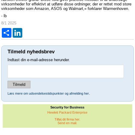
virksomheder for effektivt at udføre disse ordninger, der er rettet mod store
virksomheder som Amazon, ASOS og Walmart,« forklarer Warmenhoven.
- lb
8/1 2025
Del
LinkedIn
Tilmeld nyhedsbrev
Indtast din e-mail-adresse herunder.
.
Læs mere om udsendelsestidspunkter og afmelding her
Security for Business
Hewlett Packard Enterprise
Tilføj dit firma her.
Send en mail.