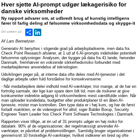
Hver sjette AI-prompt udgør lækagerisiko for
danske virksomheder
Ny rapport advarer om, at udbredt brug af kunstig intelligens
fører til farlig deling af følsomme virksomhedsdata og skygge-it
Del
LinkedIn
Del artiklen på
Af Lars Bennetzen
Generativ AI benyttes i stigende grad på arbejdspladserne, men data fra
Check Point Research afslører, at 1 ud af 6 AI-prompts indeholder potentielt
følsomme oplysninger. Analysen, der bygger på data fra 41 lande, herunder
Danmark, fremhæver en voksende sikkerhedsrisiko forbundet med
medarbejdernes anvendelse af teknologien.
Udviklingen peger på, at interne data ofte deles med AI-tjenester i det
daglige arbejde uden fuld forståelse for konsekvenserne.
- Når medarbejdere deler indhold med AI-værktøjer, tror mange, at de har en
fortrolig samtale, der lige kan spare dem lidt tid, men de risikerer at give
konkurrenter indirekte adgang til virksomhedens mest værdifulde viden. Når
man uploader kundedata, budgetter eller produktplaner til en åben AI-
tjeneste, mister man kontrollen. Den type data er i høj kurs, og har de først
forladt matriklen, er de videregivet for altid, siger Balder Borup, Security
Engineer Team Leader hos Check Point Software Technologies i Danmark.
Rapporten viser tillige, at én ud af 31 prompts udgør en høj risiko for
datalæk. 90% af de organisationer, der regelmæssigt anvender AI-
værktøjer, er påvirket af problemstillingen. Samtidig bruger organisationer i
gennemsnit 10 forskellige AI-værktøjer, hvilket indikerer en bred og ofte