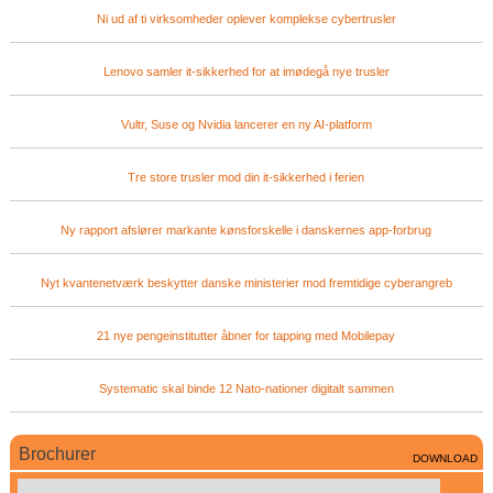
Ni ud af ti virksomheder oplever komplekse cybertrusler
Lenovo samler it-sikkerhed for at imødegå nye trusler
Vultr, Suse og Nvidia lancerer en ny AI-platform
Tre store trusler mod din it-sikkerhed i ferien
Ny rapport afslører markante kønsforskelle i danskernes app-forbrug
Nyt kvantenetværk beskytter danske ministerier mod fremtidige cyberangreb
21 nye pengeinstitutter åbner for tapping med Mobilepay
Systematic skal binde 12 Nato-nationer digitalt sammen
Brochurer
DOWNLOAD
Cortex Consult