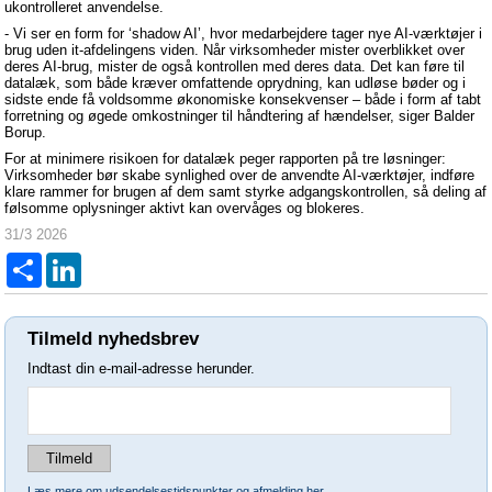
ukontrolleret anvendelse.
- Vi ser en form for ‘shadow AI’, hvor medarbejdere tager nye AI-værktøjer i
brug uden it-afdelingens viden. Når virksomheder mister overblikket over
deres AI-brug, mister de også kontrollen med deres data. Det kan føre til
datalæk, som både kræver omfattende oprydning, kan udløse bøder og i
sidste ende få voldsomme økonomiske konsekvenser – både i form af tabt
forretning og øgede omkostninger til håndtering af hændelser, siger Balder
Borup.
For at minimere risikoen for datalæk peger rapporten på tre løsninger:
Virksomheder bør skabe synlighed over de anvendte AI-værktøjer, indføre
klare rammer for brugen af dem samt styrke adgangskontrollen, så deling af
følsomme oplysninger aktivt kan overvåges og blokeres.
31/3 2026
Del
LinkedIn
Tilmeld nyhedsbrev
Indtast din e-mail-adresse herunder.
.
Læs mere om udsendelsestidspunkter og afmelding her