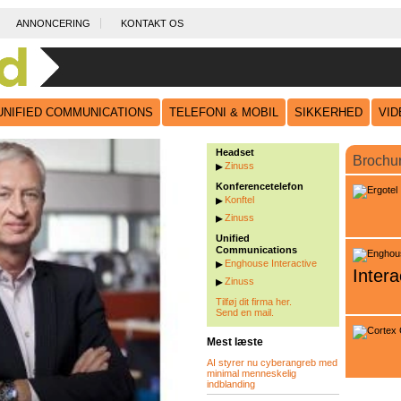
ANNONCERING
KONTAKT OS
UNIFIED COMMUNICATIONS
TELEFONI & MOBIL
SIKKERHED
VI
Headset
Brochu
Zinuss
Konferencetelefon
Konftel
Zinuss
Unified
Communications
Enghouse Interactive
Intera
Zinuss
Tilføj dit firma her.
Send en mail.
Mest læste
AI styrer nu cyberangreb med
minimal menneskelig
indblanding