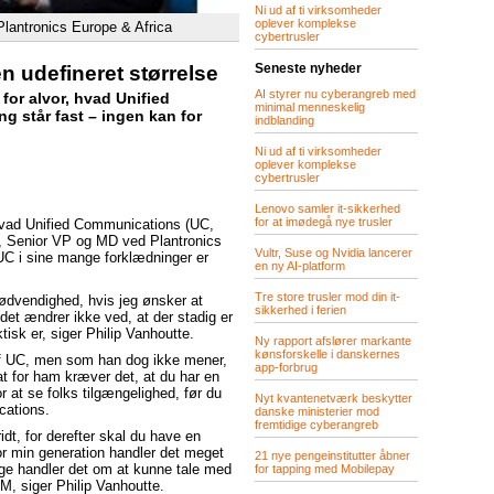
Ni ud af ti virksomheder
oplever komplekse
lantronics Europe & Africa
cybertrusler
Seneste nyheder
 udefineret størrelse
AI styrer nu cyberangreb med
for alvor, hvad Unified
minimal menneskelig
g står fast – ingen kan for
indblanding
Ni ud af ti virksomheder
oplever komplekse
cybertrusler
Lenovo samler it-sikkerhed
for at imødegå nye trusler
, hvad Unified Communications (UC,
te, Senior VP og MD ved Plantronics
Vultr, Suse og Nvidia lancerer
 UC i sine mange forklædninger er
en ny AI-platform
Tre store trusler mod din it-
dvendighed, hvis jeg ønsker at
sikkerhed i ferien
det ændrer ikke ved, at der stadig er
isk er, siger Philip Vanhoutte.
Ny rapport afslører markante
kønsforskelle i danskernes
n af UC, men som han dog ikke mener,
app-forbrug
at for ham kræver det, at du har en
 at se folks tilgængelighed, før du
Nyt kvantenetværk beskytter
cations.
danske ministerier mod
fremtidige cyberangreb
idt, for derefter skal du have en
r min generation handler det meget
21 nye pengeinstitutter åbner
e handler det om at kunne tale med
for tapping med Mobilepay
M, siger Philip Vanhoutte.