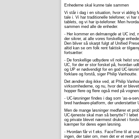
Enhederne skal kunne tale sammen
Vi står i dag i en situation, hvor vi aldri
tale i. Vi har traditionelle telefoner, vi h
tablets, og vi har ip-telefoner. Men hvord
sammen med alle de enheder.
- Her kommer en delmængde at UC ind, ne
der sikrer, at alle vores forskellige en
Den bliver så skarpt fulgt af Unified Prese
altid kan se om folk rent faktisk er tilgæn
fortsætter:
- De forskellige udbydere vil nok helst s
UC, for der er stor forskel på, hvordan 
og UP er nødvendigt for en god UC-løsnin
forklare og forstå, siger Philip Vanhoutte.
Det ændrer dog ikke ved, at Philip Vanh
virksomhederne, og nu, hvor det er bleve
hopper flere og flere også med på vognen
- UC-løsninger findes i dag som ’as-a-serv
bred hardware-platform, der understøtter
Men de mange løsninger medfører et probl
UC-tjeneste skal man så benytte? I løbet 
og private blevet nærmest druknet i forske
kæmper for deres egen løsning.
- Hvordan får vi f.eks. FaceTime til at
ingen, der taler om, men det er et reelt p