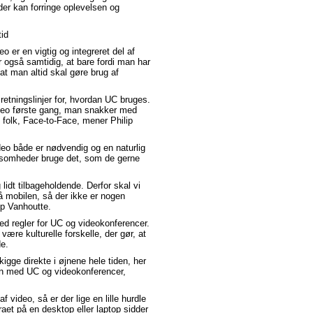
der kan forringe oplevelsen og
id
eo er en vigtig og integreret del af
også samtidig, at bare fordi man har
at man altid skal gøre brug af
e retningslinjer for, hvordan UC bruges.
deo første gang, man snakker med
folk, Face-to-Face, mener Philip
deo både er nødvendig og en naturlig
ksomheder bruge det, som de gerne
 lidt tilbageholdende. Derfor skal vi
så mobilen, så der ikke er nogen
ip Vanhoutte.
med regler for UC og videokonferencer.
være kulturelle forskelle, der gør, at
e.
t kigge direkte i øjnene hele tiden, her
een med UC og videokonferencer,
f video, så er der lige en lille hurdle
et på en desktop eller laptop sidder