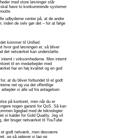
mheder med store løsninger står
e skal have to konkurrerende systemer
houtte.
Alle udbyderne venter på, at de andre
 inden de selv gør det – for at følge
 det kommer til Unified
 hvor god løsningen er, så bliver
nd det netværket kan understøtte.
t internt i virksomhederne. Men internt
toret til en medarbejder med
ærket har en høj kvalitet og en god
or, at du bliver forbundet til et godt
terne net og via det offentlige
 arbejder vi alle ud fra antagelsen
delse på kontoret, men når du er
længere nogen garanti for QoS. Så kan
ommen ligeglad med de teknologier.
det vi kalder for Gold Quality. Jeg vil
, der bruger netværket til YouTube
så et godt netværk, men desværre
ret, og så oplever vi lag og