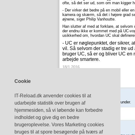
ofte, så det ser ud, som om man kigger h
- Der virker det bedre på en mobil eller en
kamera og skærm, så det i højere grad se
øjnene, siger Philip Vanhoutte.
Han slutter af med at forklare, at selvom
der endnu ikke er kommet med på UC-vog
usikkerhed om, hvordan UC skal definere
- UC er nøglepunktet, der sikrer, a
vil. Så selvom der stadig er tre ud
bruger UC, så er og bliver UC en 
arbejde smartere.
18/1 2016
Del
LinkedIn
Cookie
Tilmeld nyhedsbrev
IT-Reload.dk anvender cookies til at
Indtast din e-mail-adresse herunder.
udarbejde statistik over brugen af
hjemmesiden, så vi løbende kan forbedre
indholdet og give dig en bedre
brugeroplevelse. Vores Marketing cookies
bruges til at spore besøgende på tværs af