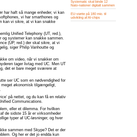
Systematic skal binde 12
Nato-nationer digitalt sammen
g før har haft så mange enheder, vi kan
EU-støtte på 180 mio. til
ar softphones, vi har smarthones og
udvikling af AI-chips
an kan vi sikre, at vi kan snakke
mlig Unified Telephony (UT, red.),
heder og systemer kan snakke sammen.
nce (UP, red.) der skal sikre, at vi
gelig, siger Philip Vanhoutte og
nakke om video, når vi snakker om
udbyderen tager livtag med UC. Men UT
g, det er bare meget sværere at
outte ser UC som en nødvendighed for
t meget økonomisk tilgængeligt,
.
ice’ på nettet, og du kan få en relativ
 Unified Communications.
em, eller et dilemma. For hvilken
af de sidste 15 år er virksomheder
llige typer af UC-løsninger, og hver
 snakke sammen med Skype? Det er der
roblem. Og her er det jo endda kun