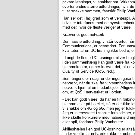
private løsninger, vi snakker om. Virkso
overfor endnu større udfordringer, hvis d
til at snakke sammen, fastslår Philip Van
Han ser det i høj grad som et ventespil. 
udvikler interfaces med de nyeste enheder,
med der, hvor de fleste vælger at være.
Kræver et godt netværk
Den næste udfordring, vi står overfor, når
Communications, er netværket. For uanset
kvaliteten af en UC-løsning ikke bedre, e
- Langt de fleste UC-løsninger bliver brug
i den sammenhæng kan godt være fra kon
hjemmekontor, og her kræver det, at netv
Quality of Service (QoS, red.).
Som tingene er i dag, er der ingen garanti f
netværk, når du skal fra virksomhedens in
netværk hjem til en medarbejder. Alligevel
om, at QoS i netværket er i orden.
- Det kan godt være, du har en fin forbin
hjemme eller på hotellet, så er der ikke 
vi snakke om 4G og 5G, men jeg er fuldk
Jeg er interesseret i stabile forbindelser, 
ikke skulle konkurrere med naboens dreng
eller spil, forklarer Philip Vanhoutte.
Akilleshælen i en god UC-løsning er alt
finder vi ofte, at netværket ikke er optime