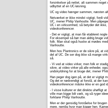
forsinkelser på nettet, alt sammen noget 
udbyttet af en UC-løsning.
UC og video hænger sammen, næsten alt
Netværket er ikke mindst vigtigt, fordi vid
UC, mener Philip Vanhoutte. Men påpeger 
UC i en virksomhed, så betyder det ikke, 
videokonferencer.
- Det er vigtigt, at man får etableret nogl
For eksempel så bør man aldrig bruge vi
folk. Man skal også huske at mødes med 
Vanhoutte.
Men hos Plantronics er de sikre på, at vi
del af UC. De ser dog ikke så mange vir
så.
- Vi ved at video virker, men folk er stadig
sikre, at video virker på alle enheder, og
undskyldning for at bruge det, mener Phil
Han peger dog igen på, at det er vigtigt 
Og det er nødvendigt at forstå, at der kan 
videokonferencer måske ikke er en god id
- I visse kulturer er det direkte uhøfligt a
ville man kigge lidt væk, og så ryger id
forklarer Philip Vanhoutte.
Men er der gensidig forståelse for brugen a
mere, nemlig hvor man kigger hen. Kamera