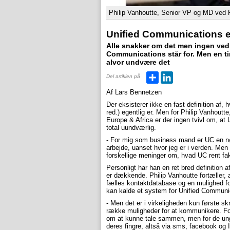
Philip Vanhoutte, Senior VP og MD ved P
Unified Communications en
Alle snakker om det men ingen ved 
Communications står for. Men en tin
alvor undvære det
Del
LinkedIn
Del artiklen på
Af Lars Bennetzen
Der eksisterer ikke en fast definition af
red.) egentlig er. Men for Philip Vanhout
Europe & Africa er der ingen tvivl om, at
total uundværlig.
- For mig som business mand er UC en nø
arbejde, uanset hvor jeg er i verden. Men 
forskellige meninger om, hvad UC rent fakt
Personligt har han en ret bred definitio
er dækkende. Philip Vanhoutte fortæller, 
fælles kontaktdatabase og en mulighed for
kan kalde et system for Unified Communi
- Men det er i virkeligheden kun første skr
række muligheder for at kommunikere. Fo
om at kunne tale sammen, men for de ung
deres fingre, altså via sms, facebook og I