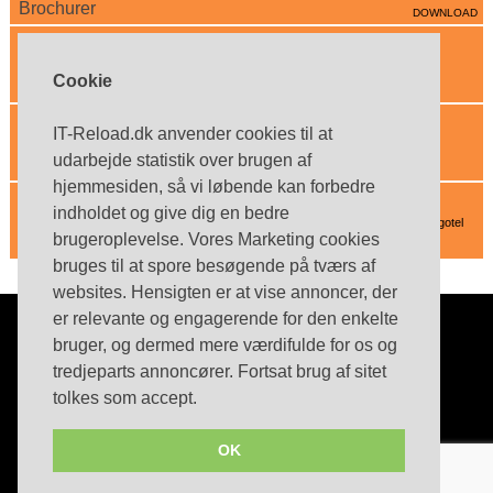
Brochurer
DOWNLOAD
Enghouse Interactive
Effektiv kommunikation - anytime - anywhere - anyhow
Cookie
Cortex Consult
IT-Reload.dk anvender cookies til at
Innovative IT-løsninger til din virksomhed
udarbejde statistik over brugen af
hjemmesiden, så vi løbende kan forbedre
Ergotel
indholdet og give dig en bedre
Se de smarte headset-løsninger fra Plantronics - kan købes hos Ergotel
brugeroplevelse. Vores Marketing cookies
bruges til at spore besøgende på tværs af
websites. Hensigten er at vise annoncer, der
er relevante og engagerende for den enkelte
bruger, og dermed mere værdifulde for os og
IT Reload.dk
tredjeparts annoncører. Fortsat brug af sitet
tolkes som accept.
Odsgard A/S
Naverland 8, 1.th.
2600 Glostrup
OK
(+45) 43 43 29 00