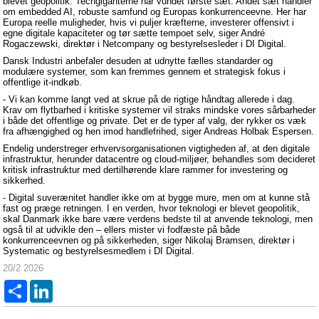
blevet geopolitik. Techgiganterne har vundet første sæt. Andet sæt handler
om embedded AI, robuste samfund og Europas konkurrenceevne. Her har
Europa reelle muligheder, hvis vi puljer kræfterne, investerer offensivt i
egne digitale kapaciteter og tør sætte tempoet selv, siger André
Rogaczewski, direktør i Netcompany og bestyrelsesleder i DI Digital.
Dansk Industri anbefaler desuden at udnytte fælles standarder og
modulære systemer, som kan fremmes gennem et strategisk fokus i
offentlige it-indkøb.
- Vi kan komme langt ved at skrue på de rigtige håndtag allerede i dag.
Krav om flytbarhed i kritiske systemer vil straks mindske vores sårbarheder
i både det offentlige og private. Det er de typer af valg, der rykker os væk
fra afhængighed og hen imod handlefrihed, siger Andreas Holbak Espersen.
Endelig understreger erhvervsorganisationen vigtigheden af, at den digitale
infrastruktur, herunder datacentre og cloud-miljøer, behandles som decideret
kritisk infrastruktur med dertilhørende klare rammer for investering og
sikkerhed.
- Digital suverænitet handler ikke om at bygge mure, men om at kunne stå
fast og præge retningen. I en verden, hvor teknologi er blevet geopolitik,
skal Danmark ikke bare være verdens bedste til at anvende teknologi, men
også til at udvikle den – ellers mister vi fodfæste på både
konkurrenceevnen og på sikkerheden, siger Nikolaj Bramsen, direktør i
Systematic og bestyrelsesmedlem i DI Digital.
20/2 2026
Del
LinkedIn