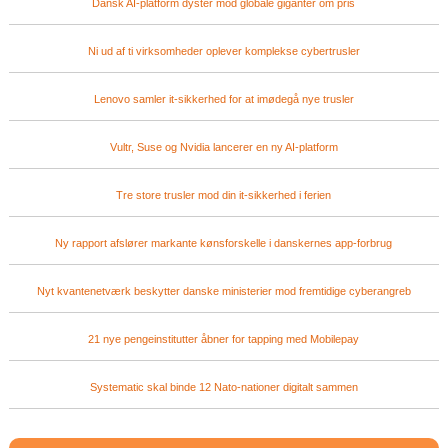
Dansk AI-platform dyster mod globale giganter om pris
Ni ud af ti virksomheder oplever komplekse cybertrusler
Lenovo samler it-sikkerhed for at imødegå nye trusler
Vultr, Suse og Nvidia lancerer en ny AI-platform
Tre store trusler mod din it-sikkerhed i ferien
Ny rapport afslører markante kønsforskelle i danskernes app-forbrug
Nyt kvantenetværk beskytter danske ministerier mod fremtidige cyberangreb
21 nye pengeinstitutter åbner for tapping med Mobilepay
Systematic skal binde 12 Nato-nationer digitalt sammen