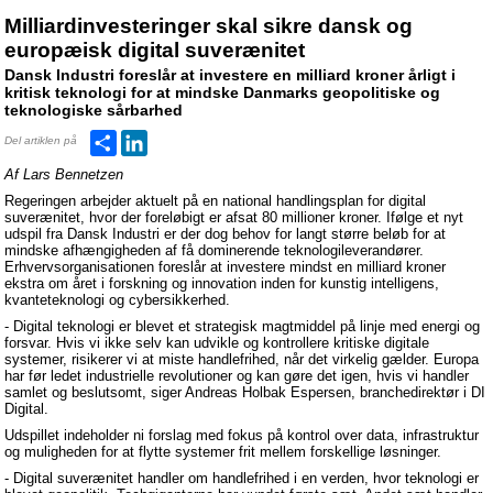
Milliardinvesteringer skal sikre dansk og
europæisk digital suverænitet
Dansk Industri foreslår at investere en milliard kroner årligt i
kritisk teknologi for at mindske Danmarks geopolitiske og
teknologiske sårbarhed
Del
LinkedIn
Del artiklen på
Af Lars Bennetzen
Regeringen arbejder aktuelt på en national handlingsplan for digital
suverænitet, hvor der foreløbigt er afsat 80 millioner kroner. Ifølge et nyt
udspil fra Dansk Industri er der dog behov for langt større beløb for at
mindske afhængigheden af få dominerende teknologileverandører.
Erhvervsorganisationen foreslår at investere mindst en milliard kroner
ekstra om året i forskning og innovation inden for kunstig intelligens,
kvanteteknologi og cybersikkerhed.
- Digital teknologi er blevet et strategisk magtmiddel på linje med energi og
forsvar. Hvis vi ikke selv kan udvikle og kontrollere kritiske digitale
systemer, risikerer vi at miste handlefrihed, når det virkelig gælder. Europa
har før ledet industrielle revolutioner og kan gøre det igen, hvis vi handler
samlet og beslutsomt, siger Andreas Holbak Espersen, branchedirektør i DI
Digital.
Udspillet indeholder ni forslag med fokus på kontrol over data, infrastruktur
og muligheden for at flytte systemer frit mellem forskellige løsninger.
- Digital suverænitet handler om handlefrihed i en verden, hvor teknologi er