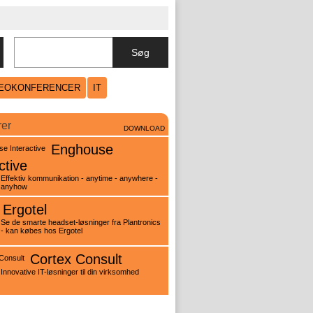
Søg
DEOKONFERENCER
IT
rer
DOWNLOAD
Enghouse
ctive
Effektiv kommunikation - anytime - anywhere -
anyhow
Ergotel
Se de smarte headset-løsninger fra Plantronics
- kan købes hos Ergotel
Cortex Consult
Innovative IT-løsninger til din virksomhed