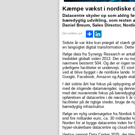
Kæmpe vækst i nordiske d
Datacentre skyder op som aldrig før
bæredygtig udvikling, som resten a
Daniel Breum, Sales Director, Nord
Del
LinkedIn
Del artiklen på
Sidste år var ikke kun præget af stærk g
en langsigtet digital transformation. Dette
Ifølge data fra Synergy Research er antal
tredoblet globalt siden 2013. Der er nu me
nærmere bestemt 504. Og der er ingen te
yderligere faciliteter er undervejs. Et stor
ved at blive bygget i de nordiske lande. 
Google, Facebook, Amazon og Apple etabl
I det sidste årti har fokus på opbygning a
med de stigende datamængder, og denne t
med det nuværende fokus på bæredygtighe
opførelsen af datacentre i de næste ti år 
faciliteter på de rigtige steder, bruge de 
bæredygtig infrastruktur.
Ifølge en nylig undersøgelse fra Nordisk 
end fire milliarder euro, ca. 30 milliarder
Norden for at bygge datacentre inden for 
hyper-skalerbare datacentre og cloud-infra
Vertivs rapport Data Center 2025, der blev