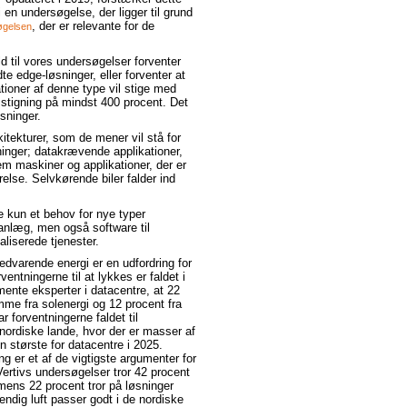
i en undersøgelse, der ligger til grund
, der er relevante for de
øgelsen
 til vores undersøgelser forventer
te edge-løsninger, eller forventer at
ationer af denne type vil stige med
stigning på mindst 400 procent. Det
sninger.
arkitekturer, som de mener vil stå for
inger; datakrævende applikationer,
em maskiner og applikationer, der er
else. Selvkørende biler falder ind
e kun et behov for nye typer
nlæg, men også software til
liserede tjenester.
dvarende energi er en udfordring for
entningerne til at lykkes er faldet i
mente eksperter i datacentre, at 22
omme fra solenergi og 12 procent fra
 forventningerne faldet til
nordiske lande, hvor der er masser af
 største for datacentre i 2025.
ing er et af de vigtigste argumenter for
Vertivs undersøgelser tror 42 procent
ens 22 procent tror på løsninger
ndig luft passer godt i de nordiske