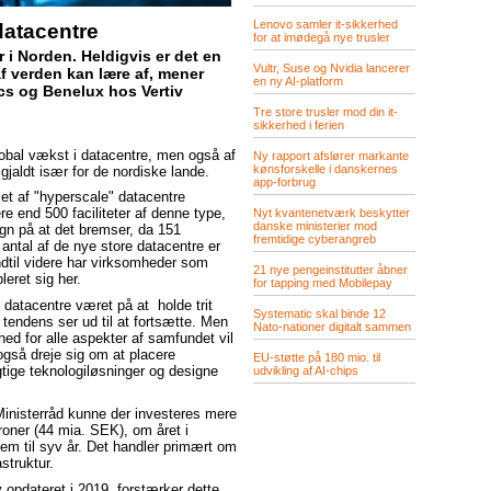
Lenovo samler it-sikkerhed
atacentre
for at imødegå nye trusler
 i Norden. Heldigvis er det en
Vultr, Suse og Nvidia lancerer
f verden kan lære af, mener
en ny AI-platform
ics og Benelux hos Vertiv
Tre store trusler mod din it-
sikkerhed i ferien
lobal vækst i datacentre, men også af
Ny rapport afslører markante
kønsforskelle i danskernes
 gjaldt især for de nordiske lande.
app-forbrug
let af "hyperscale" datacentre
re end 500 faciliteter af denne type,
Nyt kvantenetværk beskytter
danske ministerier mod
gn på at det bremser, da 151
fremtidige cyberangreb
t antal af de nye store datacentre er
Indtil videre har virksomheder som
21 nye pengeinstitutter åbner
eret sig her.
for tapping med Mobilepay
f datacentre været på at holde trit
Systematic skal binde 12
endens ser ud til at fortsætte. Men
Nato-nationer digitalt sammen
d for alle aspekter af samfundet vil
også dreje sig om at placere
EU-støtte på 180 mio. til
rigtige teknologiløsninger og designe
udvikling af AI-chips
Ministerråd kunne der investeres mere
 kroner (44 mia. SEK), om året i
fem til syv år. Det handler primært om
struktur.
 opdateret i 2019, forstærker dette