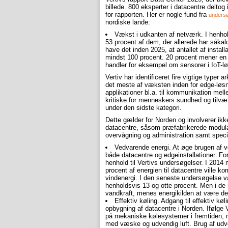
billede. 800 eksperter i datacentre deltog 
for rapporten. Her er nogle fund fra
unders
nordiske lande:
Vækst i udkanten af netværk. I henhold
53 procent af dem, der allerede har såkald
have det inden 2025, at antallet af install
mindst 100 procent. 20 procent mener en 
handler for eksempel om sensorer i IoT-lø
Vertiv har identificeret fire vigtige typer 
det meste af væksten inden for edge-løsn
applikationer bl.a. til kommunikation mell
kritiske for menneskers sundhed og tilvær
under den sidste kategori.
Dette gælder for Norden og involverer ikk
datacentre, såsom præfabrikerede modula
overvågning og administration samt specia
Vedvarende energi. At øge brugen af ve
både datacentre og edgeinstallationer. Forv
henhold til Vertivs undersøgelser. I 2014 
procent af energien til datacentre ville k
vindenergi. I den seneste undersøgelse var
henholdsvis 13 og otte procent. Men i de 
vandkraft, menes energikilden at være den
Effektiv køling. Adgang til effektiv køl
opbygning af datacentre i Norden. Ifølge 
på mekaniske kølesystemer i fremtiden, m
med væske og udvendig luft. Brug af udve