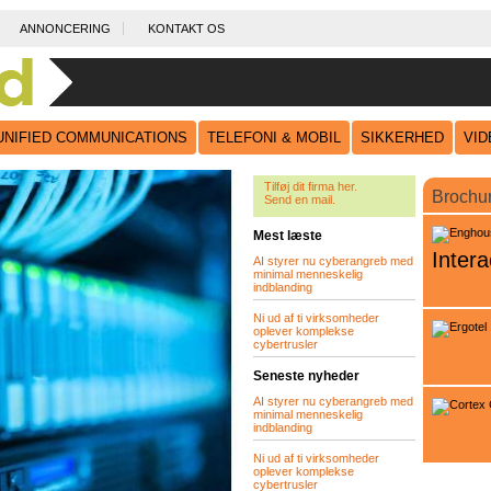
ANNONCERING
KONTAKT OS
UNIFIED COMMUNICATIONS
TELEFONI & MOBIL
SIKKERHED
VI
Tilføj dit firma her.
Brochu
Send en mail.
Mest læste
Intera
AI styrer nu cyberangreb med
minimal menneskelig
indblanding
Ni ud af ti virksomheder
oplever komplekse
cybertrusler
Seneste nyheder
AI styrer nu cyberangreb med
minimal menneskelig
indblanding
Ni ud af ti virksomheder
oplever komplekse
cybertrusler