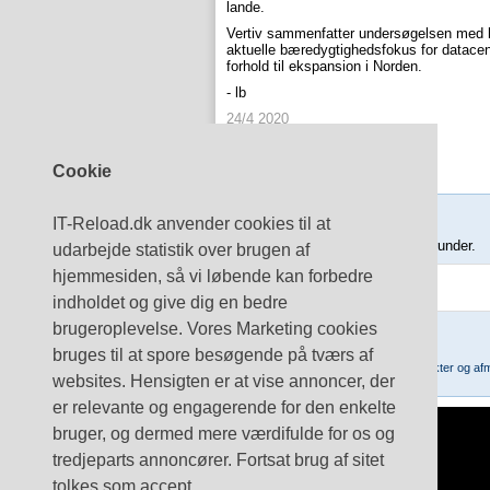
lande.
Vertiv sammenfatter undersøgelsen med ko
aktuelle bæredygtighedsfokus for datacent
forhold til ekspansion i Norden.
- lb
24/4 2020
Del
LinkedIn
Cookie
Tilmeld nyhedsbrev
IT-Reload.dk anvender cookies til at
Indtast din e-mail-adresse herunder.
udarbejde statistik over brugen af
hjemmesiden, så vi løbende kan forbedre
indholdet og give dig en bedre
brugeroplevelse. Vores Marketing cookies
bruges til at spore besøgende på tværs af
Læs mere om udsendelsestidspunkter og afm
websites. Hensigten er at vise annoncer, der
er relevante og engagerende for den enkelte
bruger, og dermed mere værdifulde for os og
Internet
tredjeparts annoncører. Fortsat brug af sitet
Cloud Computing
tolkes som accept.