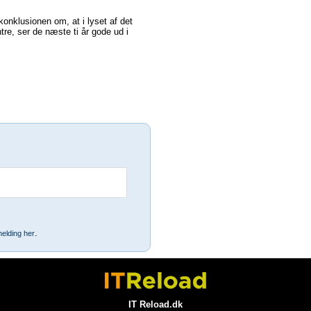
nklusionen om, at i lyset af det
re, ser de næste ti år gode ud i
.
elding her
IT Reload.dk